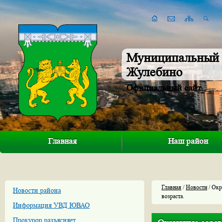
Муниципальный 
Жулебино
Официальный сайт
Главная
Наш район
Главная
/
Новости
/ Окр
Новости района
возраста.
Информация УВД ЮВАО
Прокурор разъясняет