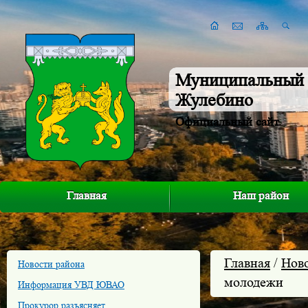
Муниципальный 
Жулебино
Официальный сайт
Главная
Наш район
Главная
/
Нов
Новости района
молодежи
Информация УВД ЮВАО
Прокурор разъясняет