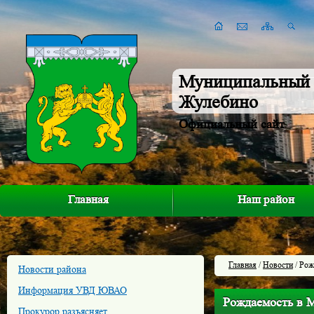
Муниципальный 
Жулебино
Официальный сайт
Главная
Наш район
Главная
/
Новости
/ Рож
Новости района
Информация УВД ЮВАО
Рождаемость в М
Прокурор разъясняет