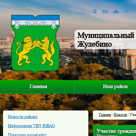
Муниципальный 
Жулебино
Официальный сайт
Главная
Наш район
Главная
/
Новости
/ Уча
Новости района
Информация УВД ЮВАО
Участие гражда
Прокурор разъясняет