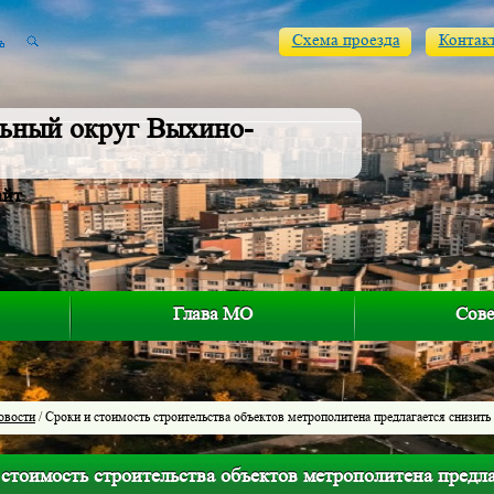
Схема проезда
Контак
ьный округ Выхино-
айт
Глава МО
Сове
овости
/ Сроки и стоимость строительства объектов метрополитена предлагается снизить
стоимость строительства объектов метрополитена предла