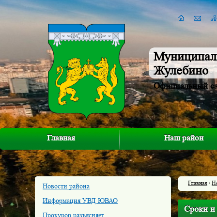
Муниципал
Жулебино
Официальный с
Главная
Наш район
Главная
/
Н
Новости района
Информация УВД ЮВАО
Сроки и 
Прокурор разъясняет