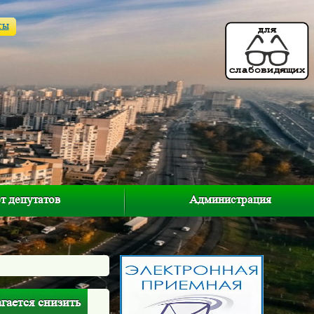
ты
т депутатов
Администрация
гается снизить