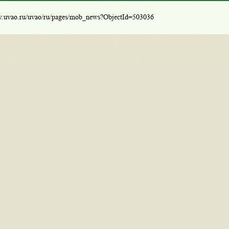
w.uvao.ru/uvao/ru/pages/mob_news?ObjectId=503036