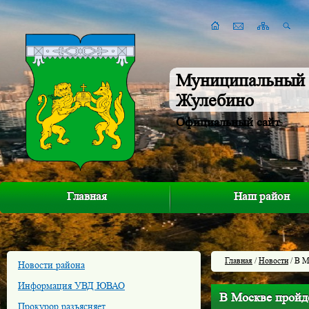
Муниципальный 
Жулебино
Официальный сайт
Главная
Наш район
Главная
/
Новости
/ B М
Новости района
Информация УВД ЮВАО
B Москве пройде
Прокурор разъясняет