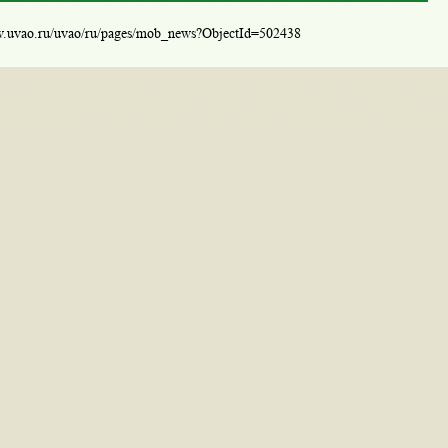
w.uvao.ru/uvao/ru/pages/mob_news?ObjectId=502438