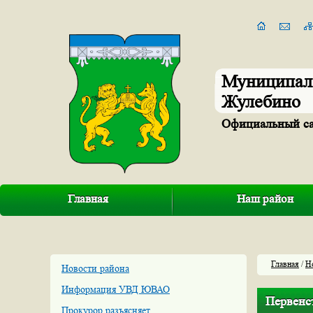
Муниципал
Жулебино
Официальный с
Главная
Наш район
Главная
/
Н
Новости района
Информация УВД ЮВАО
Первенс
Прокурор разъясняет