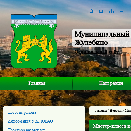
Муниципальный 
Жулебино
Официальный сайт
Главная
Наш район
Главная
/
Новости
/ Мас
Новости района
Информация УВД ЮВАО
Мастер-класса 
Прокурор разъясняет