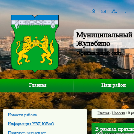
Муниципальный 
Жулебино
Официальный сайт
Главная
Наш район
Главная
/
Новости
/ В р
Новости района
Информация УВД ЮВАО
В рамках праздн
Прокурор разъясняет