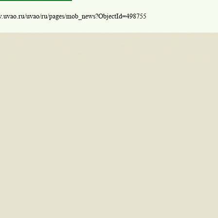
w.uvao.ru/uvao/ru/pages/mob_news?ObjectId=498755