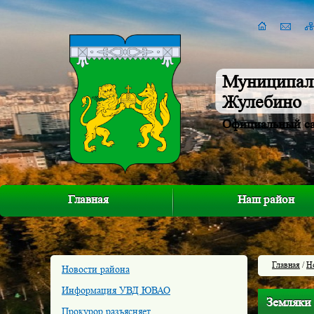
Муниципал
Жулебино
Официальный с
Главная
Наш район
Главная
/
Н
Новости района
Информация УВД ЮВАО
Земляки
Прокурор разъясняет