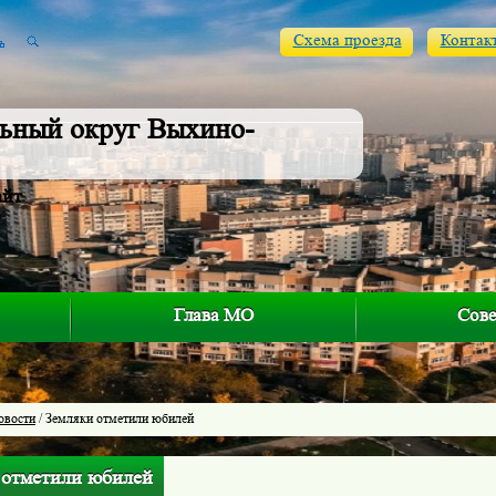
Схема проезда
Контак
ьный округ Выхино-
айт
Глава МО
Сове
овости
/ Земляки отметили юбилей
 отметили юбилей