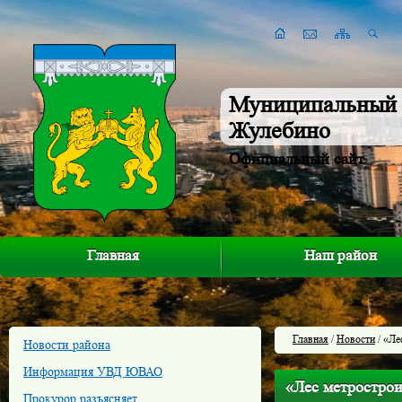
Муниципальный 
Жулебино
Официальный сайт
Главная
Наш район
Главная
/
Новости
/ «Ле
Новости района
Информация УВД ЮВАО
«Лес метрострои
Прокурор разъясняет