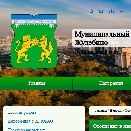
Муниципальный 
Жулебино
Официальный сайт
Главная
Наш район
Главная
/
Новости
/ Ото
Новости района
Информация УВД ЮВАО
Отопление в жил
Прокурор разъясняет