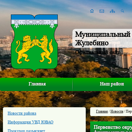
Муниципальный 
Жулебино
Официальный сайт
Главная
Наш район
Главная
/
Новости
/ Пер
Новости района
Информация УВД ЮВАО
Первенство окр
Прокурор разъясняет