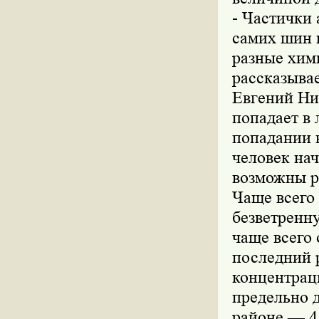
- Частички
самих шин 
разные хими
рассказыва
Евгений Ни
попадает в 
попадании 
человек нач
возможны ра
Чаще всего
безветренну
чаще всего 
последний р
концентраци
предельно 
районе — 4,