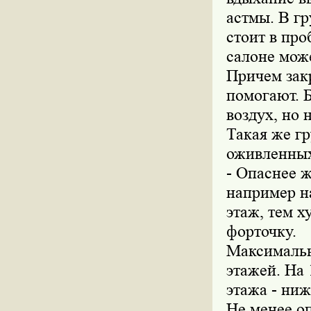
астмы. В гр
стоит в про
салоне мож
Причем зак
помогают. 
воздух, но 
Такая же гр
оживленных
- Опаснее ж
например на
этаж, тем х
форточку.
Максимальна
этажей. На 
этажа - ниже
Не менее оп