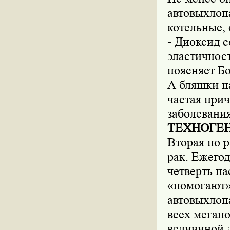
автовыхлопа
котельные,
- Диоксид 
эластичност
поясняет Бо
А бляшки на
частая при
заболевания
ТЕХНОГЕН
Вторая по 
рак. Ежегод
четверть на
«помогают»
автовыхлоп
всех мегап
величиной 