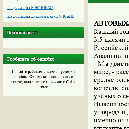
Информация МЧС ЮВАО
Информация Департамента ГОЧСиПБ
АВТОВЫХЛ
Каждый год 
Полезно знать
3,5 тысячи
Российской
Авалиани и
Сообщить об ошибке
- Мы дейст
мире, - рас
На сайте работает система проверки
ошибок. Обнаружив неточность в
среднегодо
тексте, выделите ее и нажмите Ctrl +
веществ, с
Enter.
ученых о см
Выяснилось,
углерода и 
именно они
вдыхание в