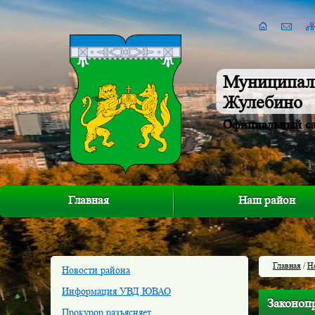
Муниципал
Жулебино
Официальный с
Главная
Наш район
Главная
/
Н
Новости района
Информация УВД ЮВАО
Законопр
Прокурор разъясняет