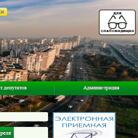
ты
т депутатов
Администрация
преля