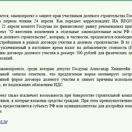
ется, законопроект о защите прав участников долевого строительства Го
в первом чтении 24 апреля. Как передает корреспондент ИА REG
я 22 апреля комитет Госдумы по финансовому рынку рекомендовал при
оект "О внесении изменении в отдельные законодательные акты РФ
в долевого строительства", которым, в частности, предлагается освобод
стройщиков в рамках договора участия в долевом строительстве. В то 
 уплачиваемый в настоящее время налог на добавленную стоимость 
ию договора долевого участия в размере 500 рублей для физических ли
изаций.
аконопроекта, среди которых депутат Госдумы Александр Хинштейн 
льной записке отметили, что предлагаемая норма мотивирует заст
енной форме договора долевого участия и снимет причины использо
в, не подлежащих обложению НДС.
оект также исключает возможность при банкротстве строительной комп
тивов, в которые вложены средства граждан. При этом преимущественно
а предоставляется субъекту РФ или муниципалитетам для достройки по
м.
NUM