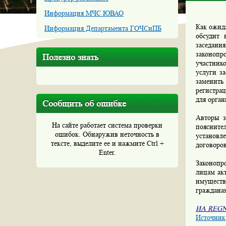
Информация МЧС ЮВАО
Как ожида
Информация Департамента ГОЧСиПБ
обсудит 
заседани
законопр
Полезно знать
участнико
услуги за
заменить
регистрац
для орган
Сообщить об ошибке
Авторы з
На сайте работает система проверки
поясните
ошибок. Обнаружив неточность в
установл
тексте, выделите ее и нажмите Ctrl +
договоро
Enter.
Законопр
лицам ак
имуществ
граждана
ИА
REG
Источник