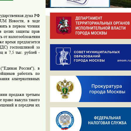
сударственная дума РФ
NUM Новости, в ходе
нять в первом чтении
 в целях защиты прав
ить от налогообложения
же время предлагается
(НДС) госпошлиной за
ц и 7,5 тыс. рублей -
("Единая Россия"), в
ройщиков работать по
вания альтернативных
ании продажи третьим
е право выкупа такого
мещений и передачи их