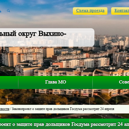
Схема проезда
Контак
ьный округ Выхино-
айт
Глава МО
Сове
овости
/ Законопроект о защите прав дольщиков Госдума рассмотрит 24 апреля
оект о защите прав дольщиков Госдума рассмотрит 24 а