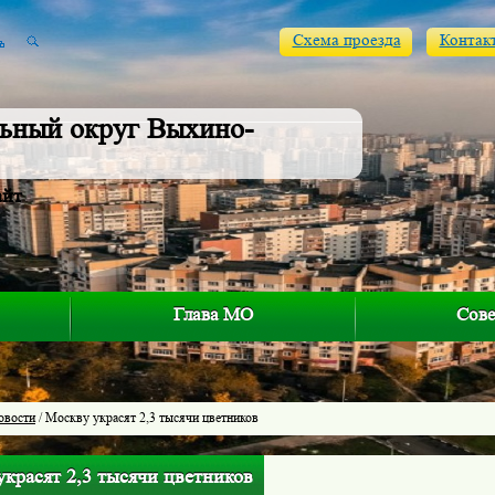
Схема проезда
Контак
ьный округ Выхино-
айт
Глава МО
Сове
овости
/ Москву украсят 2,3 тысячи цветников
красят 2,3 тысячи цветников