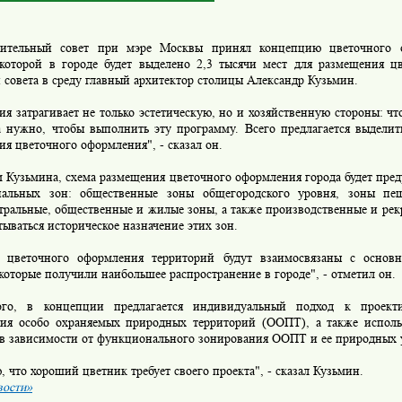
оительный совет при мэре Москвы принял концепцию цветочного 
 которой в городе будет выделено 2,3 тысячи мест для размещения ц
 совета в среду главный архитектор столицы Александр Кузьмин.
я затрагивает не только эстетическую, но и хозяйственную стороны: чт
а нужно, чтобы выполнить эту программу. Всего предлагается выделит
я цветочного оформления", - сказал он.
 Кузьмина, схема размещения цветочного оформления города будет пред
альных зон: общественные зоны общегородского уровня, зоны пеш
тральные, общественные и жилые зоны, а также производственные и ре
тываться историческое назначение этих зон.
 цветочного оформления территорий будут взаимосвязаны с основ
которые получили наибольшее распространение в городе", - отметил он.
го, в концепции предлагается индивидуальный подход к проект
ия особо охраняемых природных территорий (ООПТ), а также исполь
 в зависимости от функционального зонирования ООПТ и ее природных 
, что хороший цветник требует своего проекта", - сказал Кузьмин.
ости»