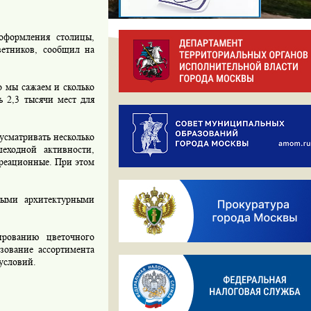
оформления столицы,
ветников, сообщил на
о мы сажаем и сколько
ь 2,3 тысячи мест для
усматривать несколько
еходной активности,
креационные. При этом
ными архитектурными
ированию цветочного
зование ассортимента
условий.