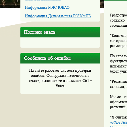
Информация МЧС ЮВАО
Градостр
Информация Департамента ГОЧСиПБ
согласно
заседании
Полезно знать
"Концепци
материал
размещени
По словам
Сообщить об ошибке
функцион
примагис
На сайте работает система проверки
будет учи
ошибок. Обнаружив неточность в
тексте, выделите ее и нажмите Ctrl +
"Решения
Enter.
стилями, 
Кроме то
оформлен
растений
"Я считаю
«РИА Нов