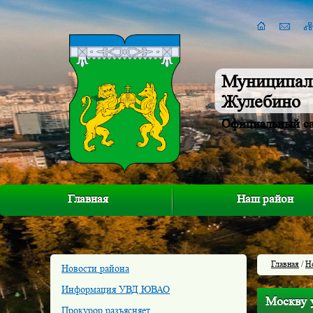
Муниципал
Жулебино
Официальный с
Главная
Наш район
Главная
/
Н
Новости района
Информация УВД ЮВАО
Москву у
Прокурор разъясняет