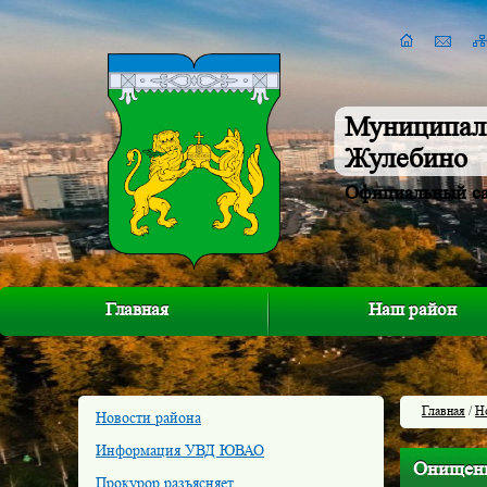
Муниципал
Жулебино
Официальный с
Главная
Наш район
Главная
/
Н
Новости района
Информация УВД ЮВАО
Онищенк
Прокурор разъясняет