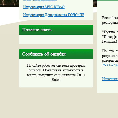
Информация МЧС ЮВАО
Информация Департамента ГОЧСиПБ
Российски
ресторана
Полезно знать
"Нужно з
"Интерфа
Геннадий
По его с
Сообщить об ошибке
результа
разорится
INTERFA
На сайте работает система проверки
ошибок. Обнаружив неточность в
тексте, выделите ее и нажмите Ctrl +
Источник
Enter.