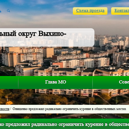
Схема проезда
Контак
ьный округ Выхино-
айт
Глава МО
Сове
овости
/ Онищенко предложил радикально ограничить курение в общественных местах
о предложил радикально ограничить курение в обществ