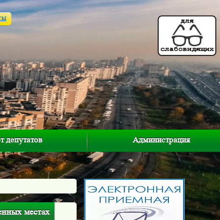
ты
т депутатов
Администрация
енных местах