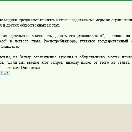
е медики предлагают принять в стране радикальные меры по ограничени
х и других общественных местах.
аконодательство ужесточать, делать его драконовским", - заявил на
ксе" в четверг глава Роспотребнадзора, главный государственный
 Онищенко.
ловам, на Западе ограничение курения в общественных местах при
там. "Если мы введем этот запрет, никому плохо от этого не станет,
", - считает Онищенко.
X.RU