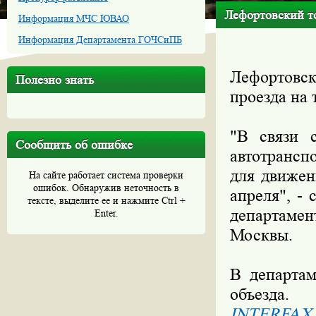
Лефортовский то
Информация МЧС ЮВАО
Информация Департамента ГОЧСиПБ
Лефортовск
Полезно знать
проезда на 
"В связи 
Сообщить об ошибке
автотрансп
для движен
На сайте работает система проверки
ошибок. Обнаружив неточность в
апреля", -
тексте, выделите ее и нажмите Ctrl +
департаме
Enter.
Москвы.
В департам
объезда.
INTERFAX