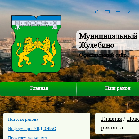
Муниципальный 
Жулебино
Официальный сайт
Главная
Наш район
Главная
/
Нов
Новости района
ремонта
Информация УВД ЮВАО
Прокурор разъясняет