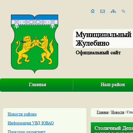
Муниципальный 
Жулебино
Официальный сайт
Главная
Наш район
Главная
/
Новости
/ Сто
Новости района
Информация УВД ЮВАО
Столичный Депа
Прокурор разъясняет