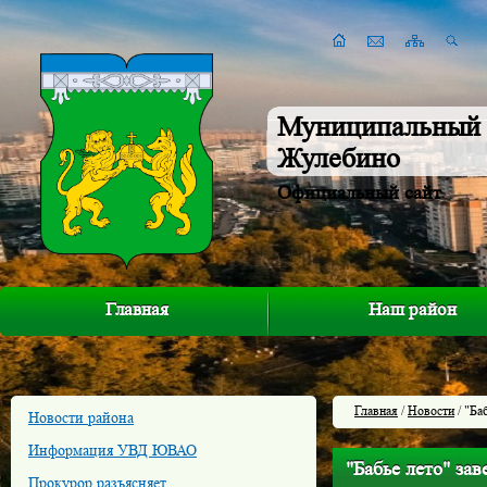
Муниципальный 
Жулебино
Официальный сайт
Главная
Наш район
Главная
/
Новости
/ "Ба
Новости района
Информация УВД ЮВАО
"Бабье лето" за
Прокурор разъясняет