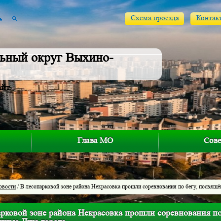
Схема проезда
Контак
ьный округ Выхино-
айт
Глава МО
Сове
овости
/ В лесопарковой зоне района Некрасовка прошли соревнования по бегу, посвящ
рковой зоне района Некрасовка прошли соревнования по