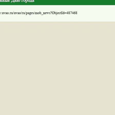
нные Дню города
w.uvao.ru/uvao/ru/pages/mob_news?ObjectId=487468