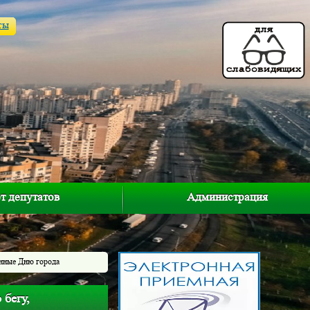
ты
т депутатов
Администрация
ённые Дню города
 бегу,