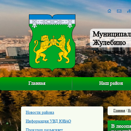
Муниципал
Жулебино
Официальный с
Главная
Наш район
Главная
/
Н
Новости района
Информация УВД ЮВАО
В лесопа
Прокурор разъясняет