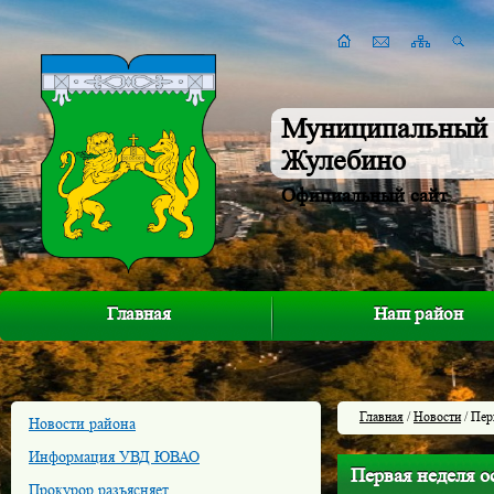
Муниципальный 
Жулебино
Официальный сайт
Главная
Наш район
Главная
/
Новости
/ Пер
Новости района
Информация УВД ЮВАО
Первая неделя о
Прокурор разъясняет