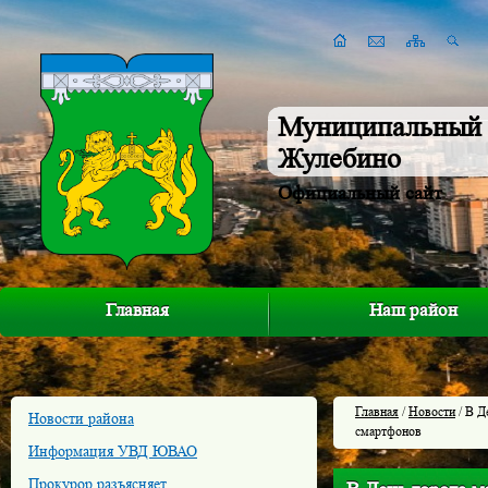
Муниципальный 
Жулебино
Официальный сайт
Главная
Наш район
Главная
/
Новости
/ В Д
Новости района
смартфонов
Информация УВД ЮВАО
Прокурор разъясняет