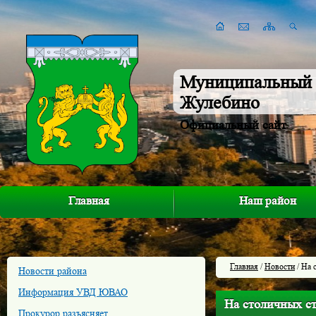
Муниципальный 
Жулебино
Официальный сайт
Главная
Наш район
Главная
/
Новости
/ На 
Новости района
Информация УВД ЮВАО
На столичных ст
Прокурор разъясняет