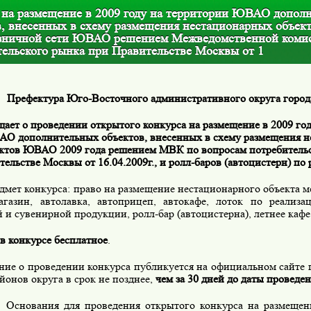
 на размещение в 2009 году на территории ЮВАО допол
в, внесенных в схему размещения нестационарных объек
зничной сети ЮВАО решением Межведомственной комис
тельского рынка при Правительстве Москвы от 1
Префектура Юго-Восточного административного округа горо
щает о проведении открытого конкурса на размещение в 2009 го
О дополнительных объектов, внесенных в схему размещения 
ктов ЮВАО 2009 года решением МВК по вопросам потребительс
ельстве Москвы от 16.04.2009г., и ролл-баров (автоцистерн) по 
мет конкурса: право на размещение нестационарного объекта м
агазин, автолавка, автоприцеп, автокафе, лоток по реализ
 и сувенирной продукции, ролл-бар (автоцистерна), летнее кафе
в конкурсе бесплатное
.
ние о проведении конкурса публикуется на официальном сайт
йонов округа в срок не позднее,
чем за 30 дней до даты проведен
ования для проведения открытого конкурса на размещени