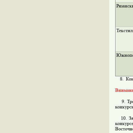
Рязанск
Тексти
Южнопо
8. Конк
Внимани
9. Треб
конкурс
10. Зас
конкурс
Восточн