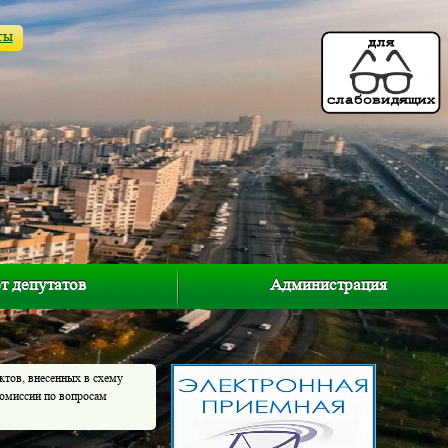
ты
т депутатов
Администрация
ктов, внесенных в схему
омиссии по вопросам