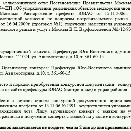
в мелкорозничной сети: Постановление Правительства Москвы
74-ПП «Об упорядочении размещения объектов мелкорозничной 
 Москвы», Распоряжение префекта ЮВАО от 15.11.2006г
мственной комиссии по вопросам потребительского рынка 
от 16.04.2009г. (протокол №1), поручение заместителя руковод
ельского рынка и услуг г.Москвы В.Л. Варфоломеевой №1/12-933
дарственный заказчик: Префектура Юго-Восточного админис
осквы: 111024, ул. Авиамоторная, д.10, т. 361-60-15.
низатор конкурса: Префектура Юго-Восточного админист
ул. Авиамоторная, д.10, т. 361-60-15.
то и порядок приобретения конкурсной документации: конку
на на сайте префектуры ЮВАО (смотри ниже) и управ районов.
о и порядок приема конкурсной документации: прием заяв
ряжением префекта от 15.11.06 №2391 осуществляется управа
ахождения лота. Лицу, вручившему конверт с заявкой на уч
 расписка в получении конверта с заявкой на участие в конкурсе
явок заканчивается не позднее, чем за 2 дня до дня проведения 