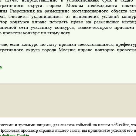
стративного округа города Москвы необходимого пакет
ния Разрешения на размещение нестационарного объекта мел
ель считается уклонившимся от выполнения условий конкур
атор конкурса вправе передать право на размещение нестац
зничной сети участнику конкурса, заявке которого присвое
 провести конкурс по этому лоту.
е, если конкурс по лоту признан несостоявшимся, префекту
тративного округа города Москвы вправе повторно провести
к
стами и третьими лицами, для анализа событий на нашем веб-сайте, чт
Карта сайта
Контакты
Обратная связь
Продолжая просмотр страниц нашего сайта, вы принимаете условия его и
 файлов Cookie
.