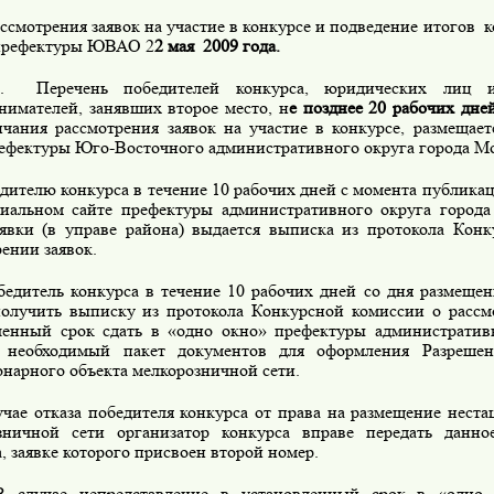
мотрения заявок на участие в конкурсе и подведение итогов к
префектуры ЮВАО 2
2 мая 2009 года.
речень победителей конкурса, юридических лиц и
нимателей, занявших второе место, н
е позднее 20 рабочих дне
нчания рассмотрения заявок на участие в конкурсе, размещае
рефектуры Юго-Восточного административного округа города М
елю конкурса в течение 10 рабочих дней с момента публикац
иальном сайте префектуры административного округа города
аявки (в управе района) выдается выписка из протокола Кон
ении заявок.
ель конкурса в течение 10 рабочих дней со дня размещени
получить выписку из протокола Конкурсной комиссии о рассм
ленный срок сдать в «одно окно» префектуры административ
 необходимый пакет документов для оформления Разрешен
онарного объекта мелкорозничной сети.
е отказа победителя конкурса от права на размещение неста
зничной сети организатор конкурса вправе передать данно
, заявке которого присвоен второй номер.
ае непредставление в установленный срок в «одно о