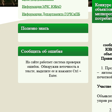
Конкурс
Информация МЧС ЮВАО
объекто
мелкоро
Информация Департамента ГОЧСиПБ
потреби
Полезно знать
сооб
ЮВА
Сообщить об ошибке
объе
Правит
На сайте работает система проверки
ошибок. Обнаружив неточность в
1. Пред
тексте, выделите ее и нажмите Ctrl +
– автом
Enter.
печатной
Участие 
Объявле
управ ра
2. Осн