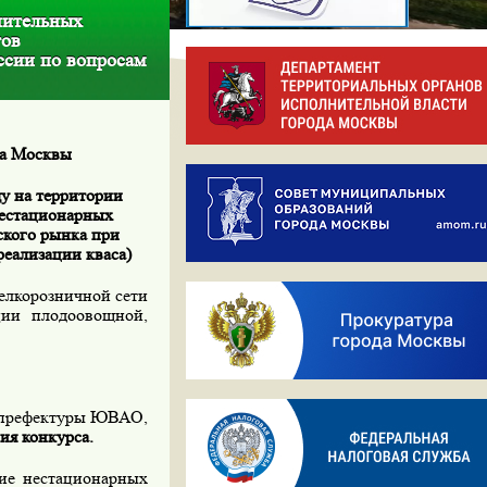
нительных
тов
сии по вопросам
да Москвы
ду на территории
нестационарных
кого рынка при
реализации кваса)
елкорозничной сети
ации плодоовощной,
е префектуры ЮВАО,
ия конкурса.
е нестационарных