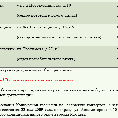
ий
ул. 1-я Новокузьминская, д.10
(сектор потребительского рынка)
льщики
ул. 8-я Текстильщиков, д.16, к.5
(сектор экономики и потребительского рынка)
ртовый
ул. Трофимова, д.27, к.1
(отдел потребительского рынка)
урсная документация.
См. приложение.
е! В приложениях возможны изменения.
ования к претендентам и критерии выявления победителя ко
ной документации.
едания Конкурсной комиссии по вскрытию конвертов с заяв
е состоится
22 мая 2009 года
по адресу: ул. Авиамоторная, д.1
ого административного округа города Москвы.