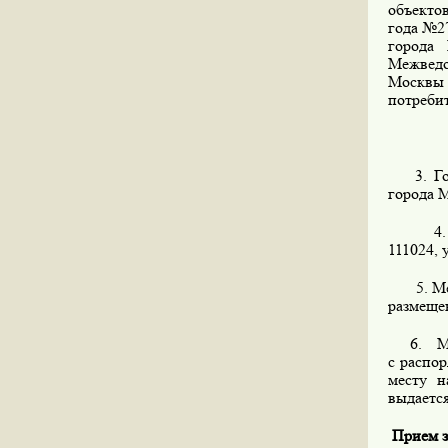
объекто
года №2
города
Межведо
Москвы 
потребит
3. Госу
города М
4. Орга
111024, 
5. Мес
размеще
6. Мест
с распо
месту н
выдается
Прием за