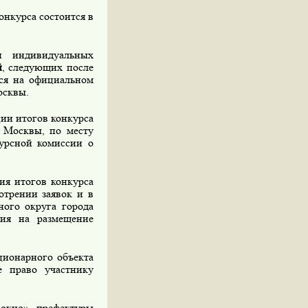
онкурса состоится в
 индивидуальных
й
, следующих после
тся на официальном
осквы.
ии итогов конкурса
 Москвы, по месту
курсной комиссии о
я итогов конкурса
отрении заявок и в
ного округа города
ия на размещение
ционарного объекта
е право участнику
кно» префектуры