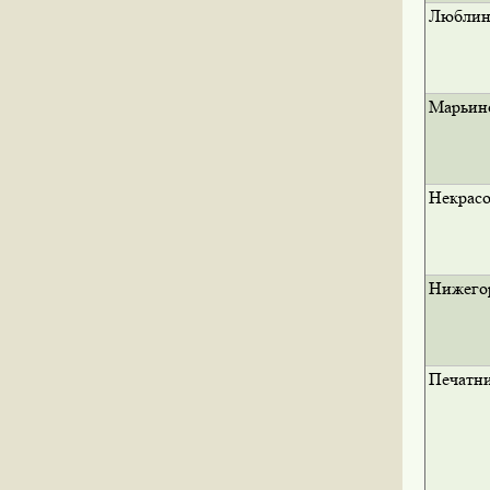
Люблин
Марьин
Некрасо
Нижего
Печатн