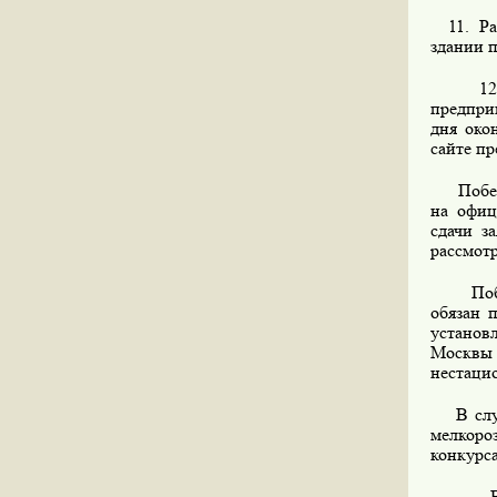
11. Расс
здании 
12. Пе
предпри
дня око
сайте п
Победит
на офиц
сдачи з
рассмотр
Победит
обязан 
установ
Москвы
нестаци
В случа
мелкоро
конкурса
В случ