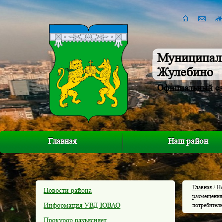
Муниципал
Жулебино
Официальный с
Главная
Наш район
Главная
/
Н
Новости района
размещения
Информация УВД ЮВАО
потребител
Прокурор разъясняет