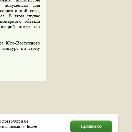
а документов для
корозничной сети,
са. В этом случае
ионарного объекта
н второй номер или
ра Юго-Восточного
 конкурс по этому
о позволяет нам
© 2004–2026 Муниципальное
Принимаю
спользования. Более
образование «Выхино–Жулебино»