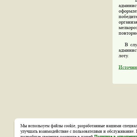
админи
оформле
победит
организ
мелкоро
повторно
В случа
админис
лоту.
Источни
Мы используем файлы cookie, разработанные нашими специали
Создание сайтов
улучшать взаимодействие с пользователями и обслуживание. 
Веб-студия
itsoft
подробные сведения смотрите в нашей
Политике в отношении