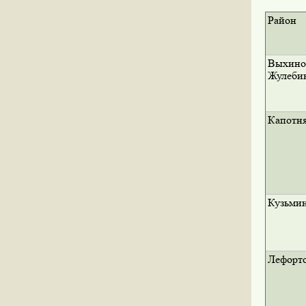
Район
Выхино
Жулеби
Капотн
Кузьми
Лефорт