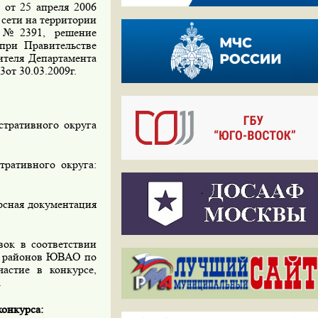
 от 25 апреля 2006
сети на территории
. №2391, решение
при Правительстве
ителя Департамента
от 30.03.2009г.
тративного округа
ративного округа:
рсная документация
ок в соответствии
ми районов ЮВАО по
астие в конкурсе,
.
конкурса: