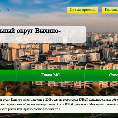
Схема проезда
Контак
ьный округ Выхино-
айт
Глава МО
Сове
овости
/ Конкурс на размещение в 2009 году на территории ЮВАО дополнительных объе
 нестационарных объектов мелкорозничной сети ЮВАО решением Межведомственной к
ьского рынка при Правительстве Москвы от 1