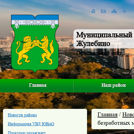
Муниципальный 
Жулебино
Официальный сайт
Главная
Наш район
Главная
/
Нов
Новости района
безработных 
Информация УВД ЮВАО
Прокурор разъясняет