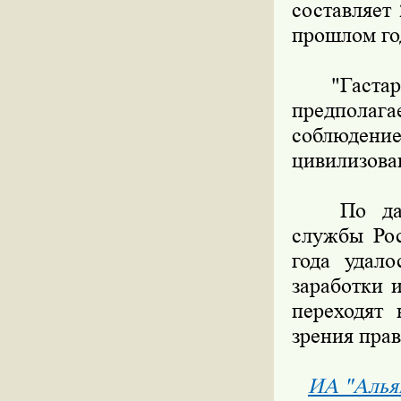
составляет
прошлом год
"Гастарба
предполага
соблюден
цивилизован
По данны
службы Рос
года удал
заработки 
переходят
зрения пра
ИА "Алья