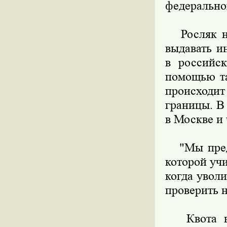
федерально
Росляк на
выдавать и
в российск
помощью та
происходи
границы. В 
в Москве и
"Мы предло
которой учи
когда увол
проверить н
Квота на 