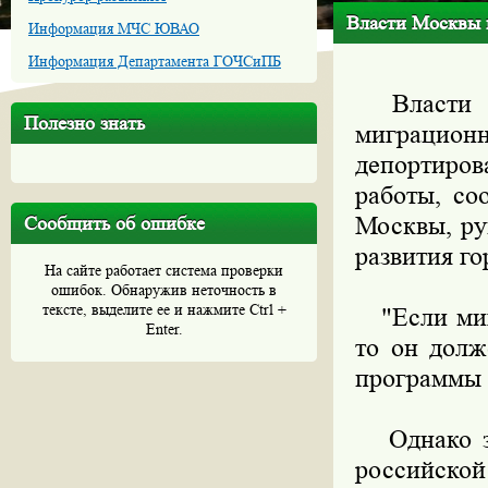
Власти Москвы 
Информация МЧС ЮВАО
Информация Департамента ГОЧСиПБ
Власти Мо
Полезно знать
миграционн
депортиров
работы, со
Москвы, ру
Сообщить об ошибке
развития г
На сайте работает система проверки
ошибок. Обнаружив неточность в
тексте, выделите ее и нажмите Ctrl +
"Если мигр
Enter.
то он долж
программы 
Однако зам
российск