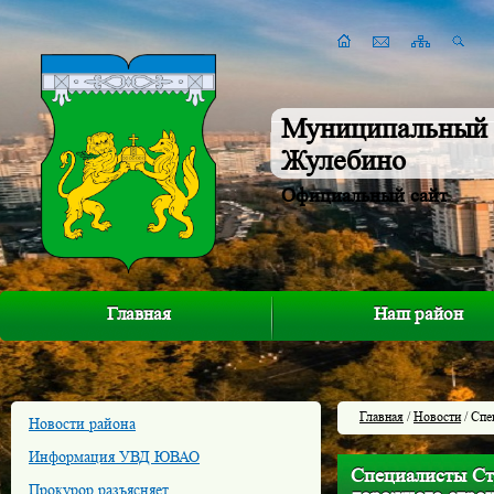
Муниципальный 
Жулебино
Официальный сайт
Главная
Наш район
Главная
/
Новости
/ Спе
Новости района
Информация УВД ЮВАО
Специалисты Стр
Прокурор разъясняет