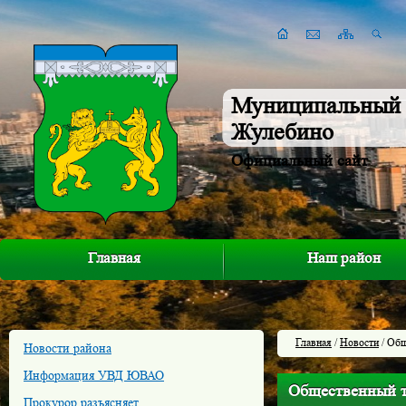
Муниципальный 
Жулебино
Официальный сайт
Главная
Наш район
Главная
/
Новости
/ Общ
Новости района
Информация УВД ЮВАО
Общественный тр
Прокурор разъясняет