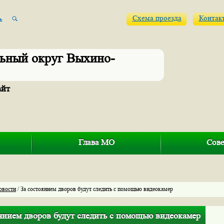
Схема проезда
Контак
ьный округ Выхино-
айт
Глава МО
Сове
овости
/ За состоянием дворов будут следить с помощью видеокамер
оянием дворов будут следить с помощью видеокамер