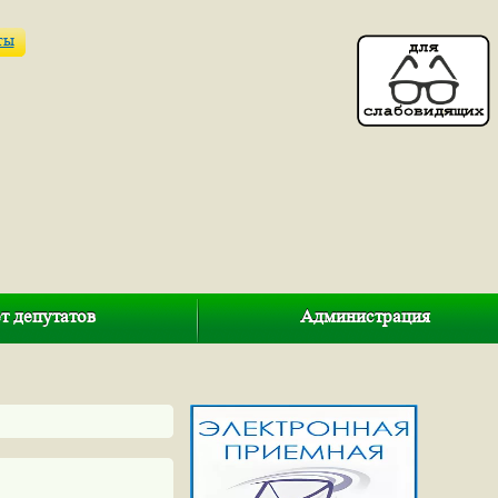
ты
т депутатов
Администрация