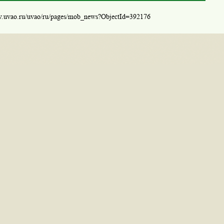
w.uvao.ru/uvao/ru/pages/mob_news?ObjectId=392176