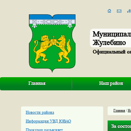
Муниципал
Жулебино
Официальный с
Главная
Наш район
Главная
/
Н
Новости района
Информация УВД ЮВАО
За сост
Прокурор разъясняет