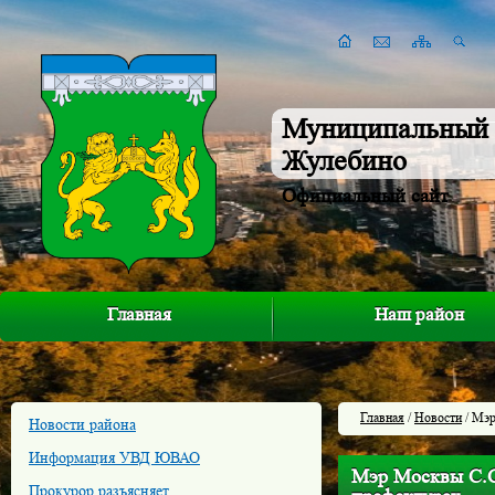
Муниципальный 
Жулебино
Официальный сайт
Главная
Наш район
Главная
/
Новости
/ Мэр
Новости района
Информация УВД ЮВАО
Мэр Москвы С.С
Прокурор разъясняет