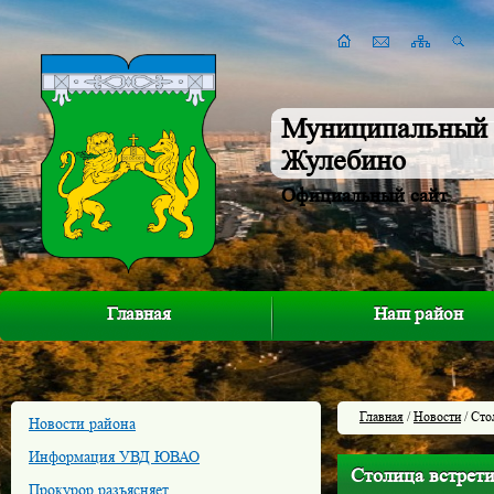
Муниципальный 
Жулебино
Официальный сайт
Главная
Наш район
Главная
/
Новости
/ Сто
Новости района
Информация УВД ЮВАО
Столица встрети
Прокурор разъясняет