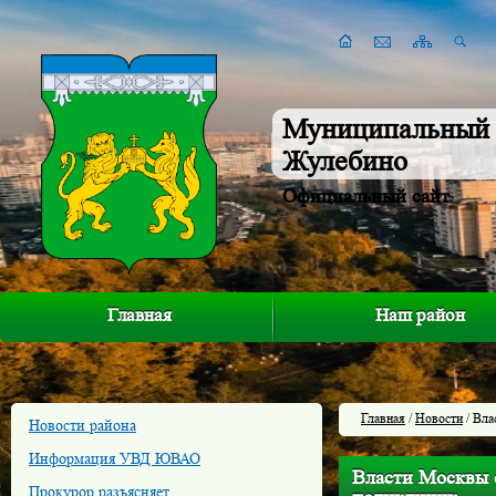
Муниципальный 
Жулебино
Официальный сайт
Главная
Наш район
Главная
/
Новости
/ Вла
Новости района
Информация УВД ЮВАО
Власти Москвы с
Прокурор разъясняет