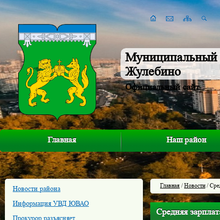
Муниципальный 
Жулебино
Официальный сайт
Главная
Наш район
Главная
/
Новости
/ Сре
Новости района
Информация УВД ЮВАО
Средняя зарплат
Прокурор разъясняет