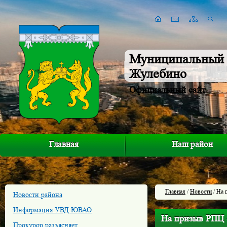
Муниципальный 
Жулебино
Официальный сайт
Главная
Наш район
Главная
/
Новости
/ На 
Новости района
Информация УВД ЮВАО
На призыв РПЦ 
Прокурор разъясняет