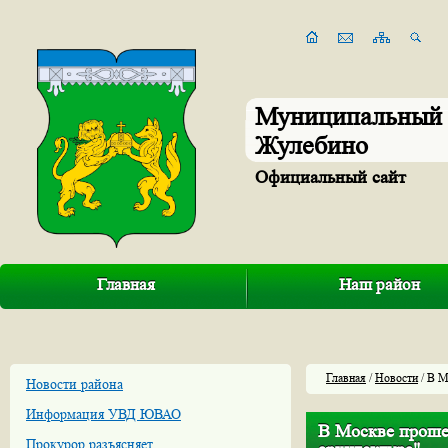
Муниципальный 
Жулебино
Официальный сайт
Главная
Наш район
Главная
/
Новости
/ В М
Новости района
Информация УВД ЮВАО
В Москве прошел
Прокурор разъясняет