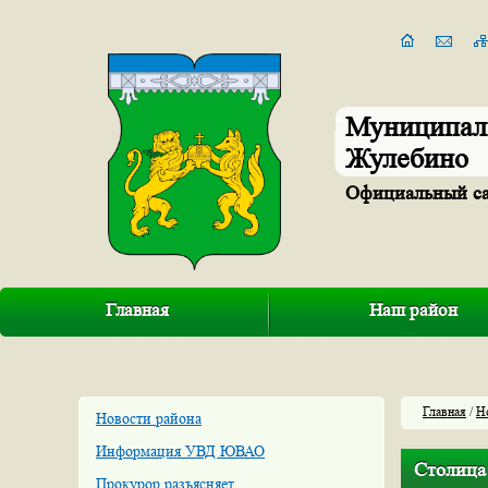
Муниципал
Жулебино
Официальный с
Главная
Наш район
Главная
/
Н
Новости района
Информация УВД ЮВАО
Столица
Прокурор разъясняет