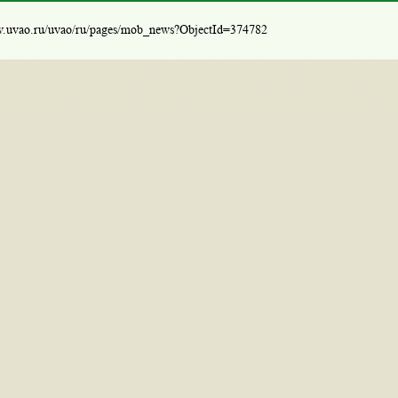
w.uvao.ru/uvao/ru/pages/mob_news?ObjectId=374782