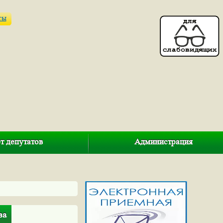
ты
т депутатов
Администрация
ва