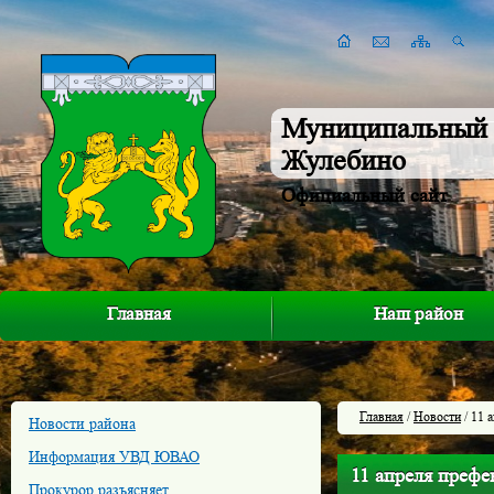
Муниципальный 
Жулебино
Официальный сайт
Главная
Наш район
Главная
/
Новости
/ 11 
Новости района
Информация УВД ЮВАО
11 апреля преф
Прокурор разъясняет