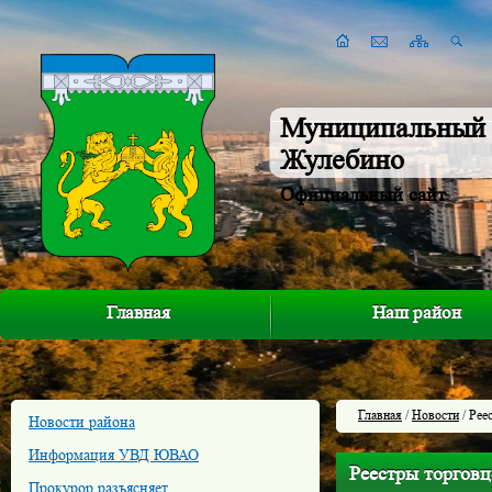
Муниципальный 
Жулебино
Официальный сайт
Главная
Наш район
Главная
/
Новости
/ Рее
Новости района
Информация УВД ЮВАО
Реестры торговц
Прокурор разъясняет