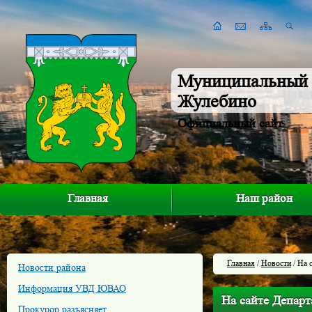
Муниципальный 
Жулебино
Официальный сайт
Главная
Наш район
Главная
/
Новости
/ На 
Новости района
Информация УВД ЮВАО
На сайте Департ
Прокурор разъясняет