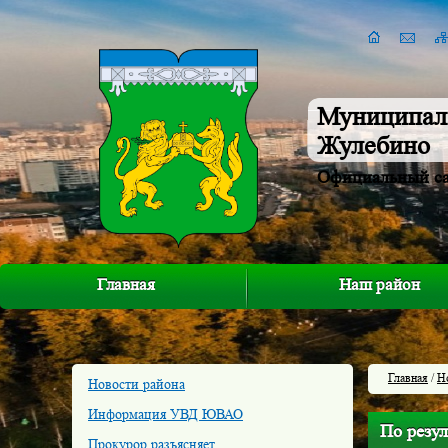
Муниципал
Жулебино
Официальный с
Главная
Наш район
Главная
/
Н
Новости района
Информация УВД ЮВАО
По резул
Прокурор разъясняет