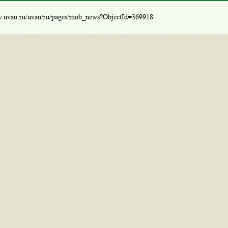
w.uvao.ru/uvao/ru/pages/mob_news?ObjectId=369918