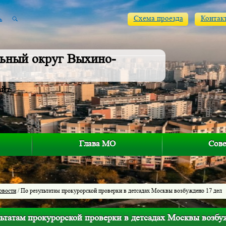
Схема проезда
Контак
ьный округ Выхино-
айт
Глава МО
Сове
овости
/ По результатам прокурорской проверки в детсадах Москвы возбуждено 17 дел
ьтатам прокурорской проверки в детсадах Москвы возбу