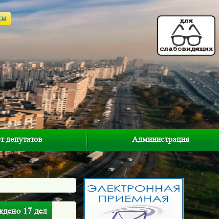
ты
т депутатов
Администрация
ждено 17 дел