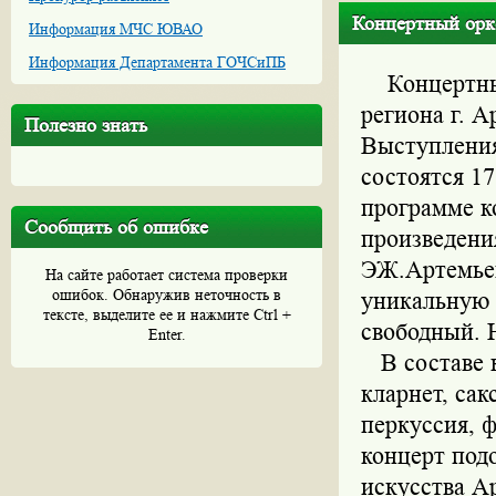
Концертный орке
Информация МЧС ЮВАО
Информация Департамента ГОЧСиПБ
Концертн
региона г. 
Полезно знать
Выступления
состоятся 17
программе к
Сообщить об ошибке
произведени
ЭЖ.Артемьев
На сайте работает система проверки
ошибок. Обнаружив неточность в
уникальную 
тексте, выделите ее и нажмите Ctrl +
свободный. 
Enter.
В составе к
кларнет, сак
перкуссия, 
концерт под
искусства А