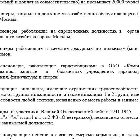
ремий и доплат за совместительство) не превышает 20000 рубле
онеры, занятые на должностях хозяйственно-обслуживающего п
 Москвы;
онеры, работающие на определенных должностях в
орга
льного хозяйства города Москвы;
онеры, работающие
в
качестве
дежурных
по
подъездам (конс
омов;
ионеры, работающие гардеробщиками в ОАО «Комбина
вания», занятые
в
бюджетных учреждениях здравоохра
ния, физкультуры и спорта;
тающие
инвалиды, имеющие ограничения трудоспособност
имо от группы инвалидности, а также инвалиды 1 и 2 групп, и
особности любой степени, независимо от места работы и занима
лиды
и
участники
Великой Отечественной войн в 1941-1945
п."а"-"ж" и пп.1 п.1 ст.2 ФЗ «О ветеранах»), независимо от места
и занимаемой должности;
 получающие пенсию в связи со смертью кормильца, а
такж