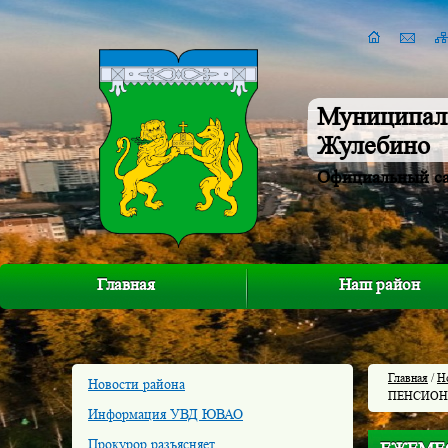
Муниципал
Жулебино
Официальный с
Главная
Наш район
Главная
/
Н
Новости района
ПЕНСИОН
Информация УВД ЮВАО
Прокурор разъясняет