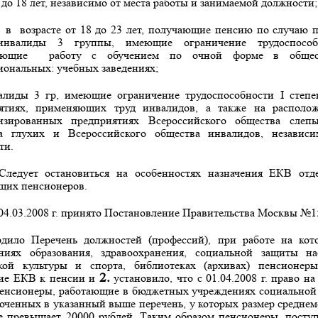
 до 18 лет, независимо от места работы и занимаемой должности;
в
возрасте от 18 до 23 лет, получающие пенсию по случаю п
инвалиды 3 группы, имеющие ограничение трудоспос
ающие
работу с обучением по очной форме в общео
иональных: учебных заведениях;
алиды 3 гр, имеющие ограничение трудоспособности
I
степе
ятиях, применяющих труд инвалидов, а также на рас­поло
изированных предприятиях Всероссийского общества слепы
а глухих и Всероссийского об­щества инвалидов, независ
ти.
Следует остановиться на особенностях назначения ЕКВ отд
щих пенсионеров.
04.03.2008 г. принято Постановление Правительства Москвы №15
дило Перечень должностей (профессий), при работе на ко
ниях образования, здравоохранения, социальной защиты нас
кой культуры и спорта, библиотеках (архивах) пенсионе
2.
ие ЕКВ к пенсии и
уста­новило, что с 01.04.2008 г. право н
енсионеры, работающие в бюджетных учреждениях социальной
юченных в указанный выше перечень, у которых размер среднем
е превышает 20000 рублей. Таким образом пенсионе­ры, посту