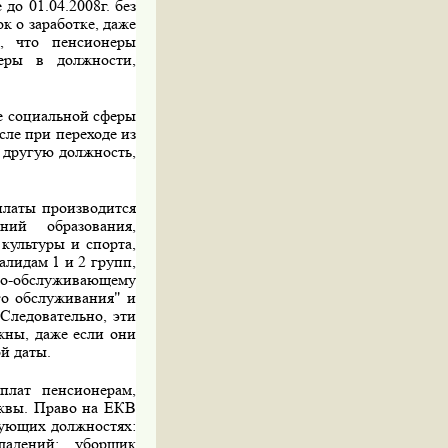
до 01.04.2008г. без
к о заработке, даже
и, что пенсионеры
еры в должности,
 со­циальной сферы
исле при переходе из
 другую должность,
платы производится
ий образования,
 культуры и спорта,
алидам 1 и 2 групп,
но-обслуживающему
о обслуживания" и
 Следовательно, эти
жны, даже если они
ой даты.
лат пен­сионерам,
сквы. Право на ЕКВ
дующих должностях:
ладений; уборщик