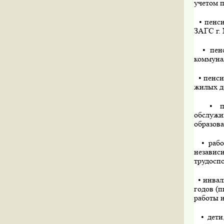
учетом п
• пенси
ЗАГС г.
• пенси
коммуна
• пенси
жилых д
• пенс
обслужи
образова
• рабо
независ
трудосп
• инва
годов (п
работы 
• дети,