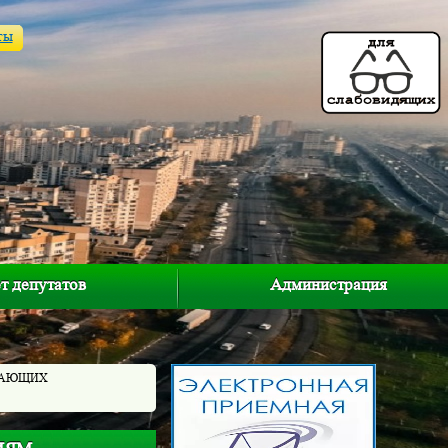
ты
т депутатов
Администрация
ТАЮЩИХ