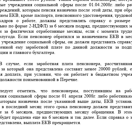
ые учреждения социальной сферы после 01.04.2008г. либо р
реждений, которым пенсия назначена после этой даты, при об
нием ЕКВ, кроме паспорта, пенсионного удостоверения, трудово
кадров о работе, должны представлять справку о размере 
льно по форме 2-НДФЛ) за 6 месяцев подряд, предшеству­ющих м
 за фактически отработанные месяцы, ес­ли с момента труд
олугода. Если пенсионер об­ратился за назначением ЕКВ в ме
в учреждение социальной сферы, он должен представить справку
вленной ему заработной плате по данной должности за подп
ции и главного бухгалтера.
В случае, если заработная плата пенсионера, рассчитанная
 за который она представлена составит менее 20000 руб­лей, е
ая доплата, при условии, что он работает в бюджетном учр
 должности поименованной в Перечне.
ледует отметить, что пенсионерам, поступившим на раб
ния социальной сферы после 01 апреля 2008г. либо работника
которым назначена после указанной выше даты, ЕКВ устанав
, в последний месяц этого срока пенси­онер должен представи
ке за 6 месяцев, предшествующих месяцу обращения. В этом
будет прод­лена еще на 6 месяцев и так далее. Если справка о 
едставлена, выплата ЕКВ прекращается.