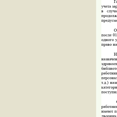
Г
учета за
в случа
продол
предусм
О
после 01
одного 
право на
Н
назнач
здравоох
библиоте
работни
персона
т.д.) на
категор
поступил
работаю
имеют п
дворни