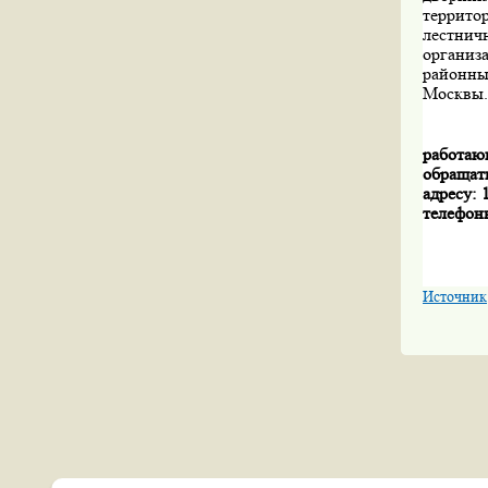
террито
лестнич
организ
районны
Москвы.
работа
обращат
адресу:
телефоны
Источник