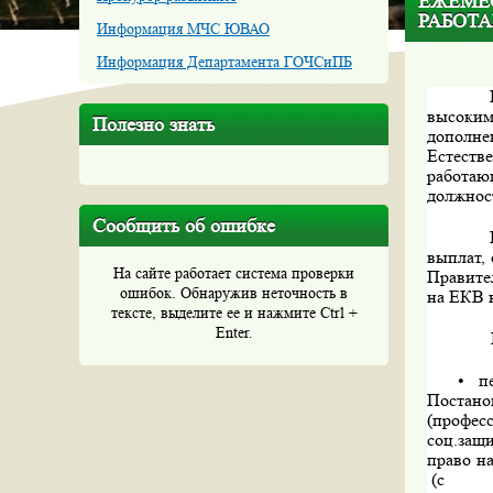
ЕЖЕМЕ
РАБОТ
Информация МЧС ЮВАО
Информация Департамента ГОЧСиПБ
высоким
Полезно знать
дополне
Естеств
работаю
должнос
Сообщить об ошибке
выплат,
На сайте работает система проверки
Правите
ошибок. Обнаружив неточность в
на ЕКВ 
тексте, выделите ее и нажмите Ctrl +
Enter.
• пенс
Постано
(профес
соц.защи
право н
(с