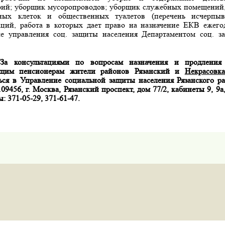
рий; уборщик мусоропрово­дов; уборщик служебных помещений,
ных клеток и общественных туалетов (перечень исчерпы
а­ций, работа в которых дает право на назначение ЕКВ ежегод
е управления соц. защиты населения Департаментом соц. за
За консультациями по вопросам назначения и продления
ющим пенсионерам жители районов Рязанский и
Некрасовк
ься в Управление социальной защиты населения Ря­занского р
109456, г
. Москва, Рязанский прос­пект, дом 77/2, кабинеты 9, 9а
: 371-05-29, 371-61-47.