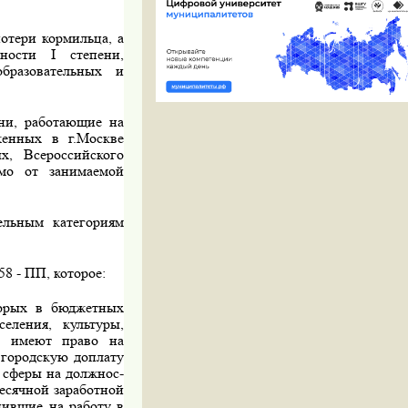
отери кормильца, а
обности
I
степени,
бразовательных и
ни, работающие на
женных в г.Москве
х, Всероссийского
имо от занимаемой
ельным категориям
8 - ПП, которое:
торых в бюджетных
еления, культуры,
ры имеют право на
а городскую доплату
 сферы на должнос­
есяч­ной заработной
пившие на работу в