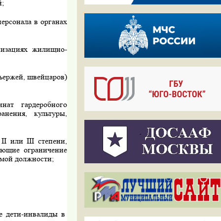
й;
ерсонала в органах
низа­циях жилищно-
ьержей, швейцаров)
т гарде­робного
не­ния, культуры,
и
II
или
III
степени,
меющие
ограничение
емой должности;
е дети-инвалиды в