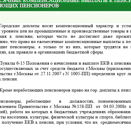
СЯЧНЫЕ КОМПЕНСАЦИОННЫЕ ВЫПЛАТЫ К ПЕНС
АЮЩИХ ПЕНСИОНЕРОВ
Городские доплаты носят компенсационный характер и уста
 уровнем цен на промышленные и производственные товары в г.
ния к пенсиям, которые часто не достигают даже прожи
енно, что право на ежемесячные ком­пенсационные выплаты к пе
щие пенсионеры, а только те из них, которые трудятся на 
тях, как правило в организациях бюджетной сферы.
Пункты 6-15 Положения о начислении и выплате ЕКВ к пенсия
 осуществляемых за счет средств бюджета г.Москвы (приложен
льства г.Москвы от 27.11.2007
r
.
N
1005-ПП) определили круг л
к пенсии.
Кроме неработающих пенсионеров право на гор. доплаты к пенс
ионеры, работающие
в
должностях, поименованны
влением Правительства г. Москвы №158-ПП
от
04.03.2008г.
сий), работа на которых в бюджетных учреж­дениях образования
ты населения, культуры, физи­ческой культуры и спорта, библиот
а получение ЕКВ к пенсии, при условии, что их
среднемесячна