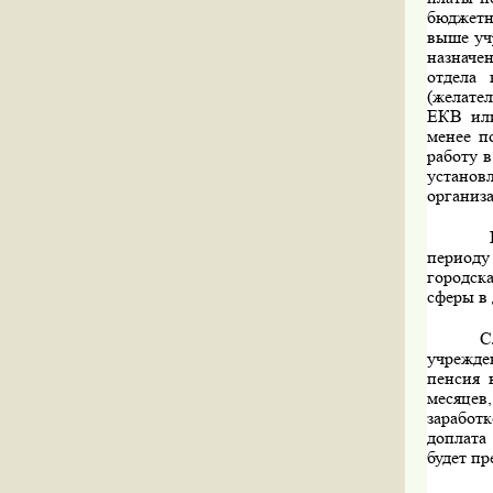
бюджетн
выше уч
назначе
отдела 
(желате
ЕКВ или
менее п
работу 
уста­но
организа
периоду
городск
сферы в
С
учрежде
пенсия 
месяцев
заработ
доплата 
будет пр