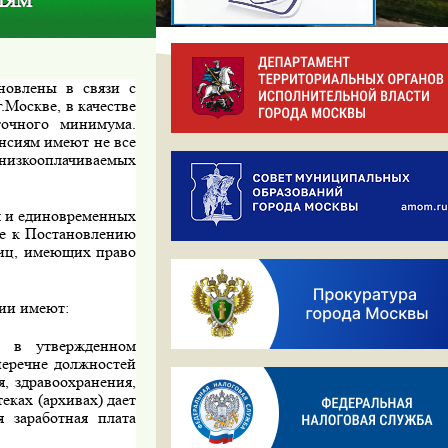
ИЯМ
новлены в связи с
Москве, в качестве
точного минимума.
нсиям имеют не все
низкооплачиваемых
м и единовременных
ие к Постановлению
иц, имеющих право
ии имеют:
х в утверж­денном
 перечне должностей
, здравоохранения,
еках (архивах) дает
я
заработная
плата