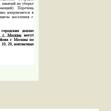
 занятый на уборке
вающий). Перечень
но направляет­ся в
щиты населения г.
 городских доплат
а г. Москвы
могут
айона г. Москвы по
, 10, 20, контактные