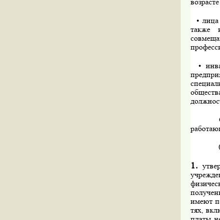
возрасте
• лица
также 
совмещ
професс
• инв
предпри
специал
обществ
должнос
работаю
1.
утвер
учрежде
физичес
получен
имеют п
тях, вкл
платы н