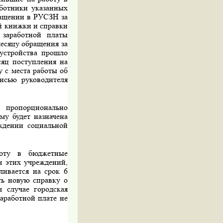
аботники указанных
ращении в РУСЗН за
й книжки и справки
заработ­ной платы
есяцу обращения за
оустройства прошло
сяц поступления на
 с места работы об
исью руково­дителя
 пропорци­онально
му будет назначена
еждении социальной
оту в бюджет­ные
м этих учреждений,
ливается на срок 6
ть новую справку о
 случае городская
заработной плате не