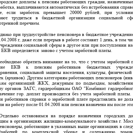
ородские доплаты к пенсиям работающих граждан, назначенные 
работка, выплачиваются автоматически без истребоваания справо
е, если заработок превышает 20000 рублей, при услови
жают трудиться в бюджет­ной организации социальной сф
отренной перечнем.
днако при трудоустройстве пенсионера в бюджетное учреждение
.04.2008 г, даже если перерыв в работе составит 1 день, в том ч
учреждения социальной сферы в другое или при поступлении на
 ЕКВ опреде­ляется
заново с учетом заработной платы.
еобходимо обратить внимание на то, что с учетом заработной 
ение ЕКВ к пенсиям работников бюджетных учрежден
ранения, социальной защиты населения, культуры, физи­ческой
к (архивов). Другим категориям работа­ющих пенсионеров (инв
кам организаций ЖКХ, де­журным по подъездам, хозяйствен
лу органов ЗАГС, гардеробщикам ОАО "Комбинат гардеробног
зна­чение гор. доплат производится без учета заработной платы.
ии работников справки о заработной плате представлять не дол
и на работу после 01.04.2008 или пенсия назначена им после эт
Отдельно остановимся на порядке назначения городских доп
щим в организациях жилищно-коммунального хозяйства г. Мо
енсионеры, работающие в указанных выше ор­ганизациях в сле
к/рабочий по комплексной убор­ке и содержанию домов