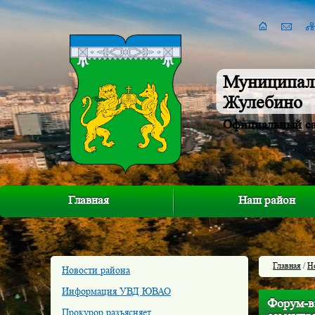
Муниципал
Жулебино
Официальный с
Главная
Наш район
Главная
/
Н
Новости района
Информация УВД ЮВАО
Форум-в
Прокурор разъясняет