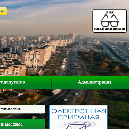
ты
т депутатов
Администрация
моуправление)»
 и местное