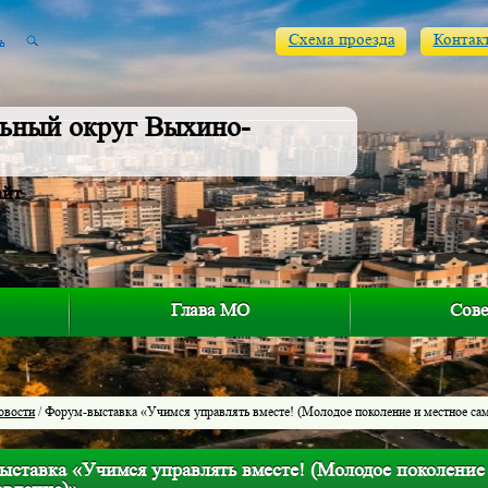
Схема проезда
Контак
ьный округ Выхино-
айт
Глава МО
Сове
овости
/ Форум-выставка «Учимся управлять вместе! (Молодое поколение и местное са
ыставка «Учимся управлять вместе! (Молодое поколение