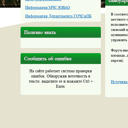
самоупр
Информация МЧС ЮВАО
В соответ
Информация Департамента ГОЧСиПБ
местного 
исполните
сковский 
Полезно знать
муниципал
управлять 
Форум-выс
площадь, д
Сообщить об ошибке
апреля).
На сайте работает система проверки
ошибок. Обнаружив неточность в
тексте, выделите ее и нажмите Ctrl +
Источник
Enter.