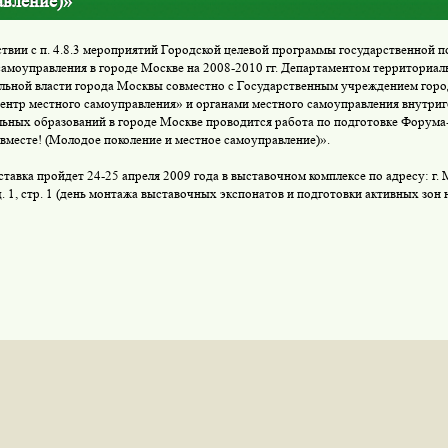
авление)»
ствии с п. 4.8.3 мероприятий Городской целевой программы госу­дарственной 
самоуправления в городе Москве на 2008-2010 гг. Департаментом территориал
льной власти города Москвы совместно с Государственным учреждением гор
центр местного самоуправления» и органами местного самоуправления внутри
ьных образований в городе Москве проводится рабо­та по подготовке Форум
вместе! (Молодое поколе­ние и местное самоуправление)».
тавка пройдет 24-25 апреля 2009 года в выставочном комплексе по адресу: г.
. 1, стр. 1 (день монтажа выставочных экспонатов и подготовки активных зон 