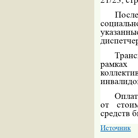
Посл
социаль
указан
диспетче
Тран
рамках
коллекти
инвалидо
Оплат
от стои
средств 
Источник