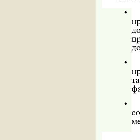
•
п
д
п
д
•
п
т
ф
•
с
ме