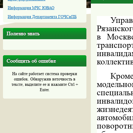
Информация МЧС ЮВАО
Информация Департамента ГОЧСиПБ
Упра
Рязанско
Полезно знать
в Москв
транспор
инвали
коллекти
Сообщить об ошибке
Кроме
На сайте работает система проверки
ошибок. Обнаружив неточность в
модельн
тексте, выделите ее и нажмите Ctrl +
Enter.
специал
инвали
жизнедея
автомоб
поворот