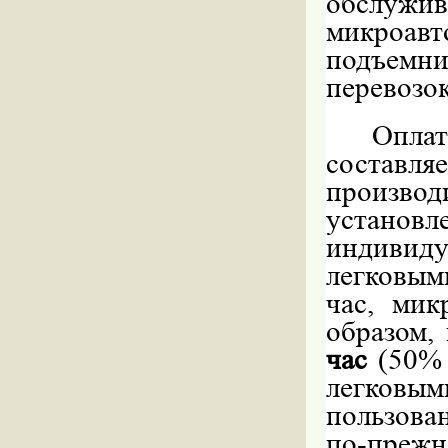
обслужив
микроавт
подъем
перевозок
Опла
составл
произв
установ
индивид
легковым
час, мик
образом,
час
(50%
легковы
пользова
по-преж