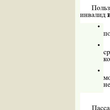
Поль
инвалид
•
по
•
с
ко
•
м
н
Пасс