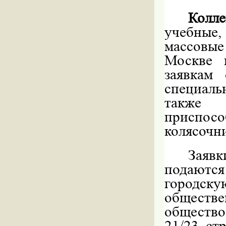
Колл
учебные,
массовы
Москве 
заявкам
специал
также 
приспос
колясочни
Заяв
подаются
городс
обществ
общество 
21/23, стр