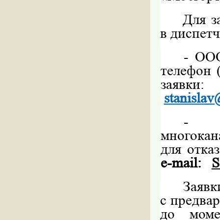
Для з
в диспет
-
ООО
телефон 
зая
stanislav
-
многока
для отка
e
-
mail
:
Заявк
с предвар
до моме