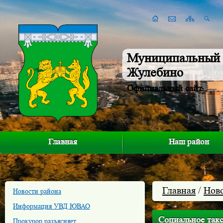
Муниципальный 
Жулебино
Официальный сайт
Главная
Наш район
Главная
/
Нов
Новости района
Информация УВД ЮВАО
Социальное такс
Прокурор разъясняет