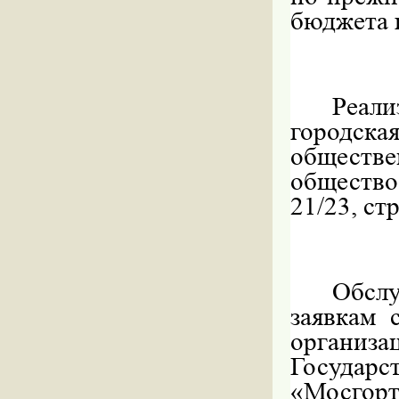
бюджета 
Реали
городс
обществ
общество 
21/23, стр
Обслу
заявкам 
организ
Государс
«Мосгорт