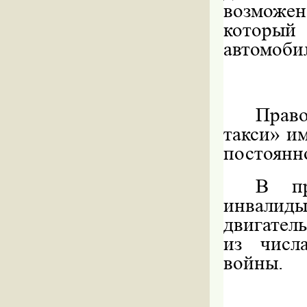
возможен
который
автомоби
Прав
такси» и
постоянно
В пр
инвалид
двигател
из числ
войны.