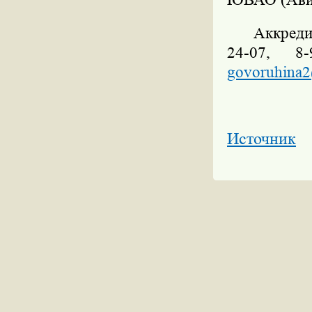
ЮВАО (Авиам
Аккреди
24-07, 8
govoruhina2
Источник