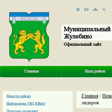
Муниципальный 
Жулебино
Официальный сайт
Главная
Наш район
Главная
/
Нов
Новости района
лидеров
Информация УВД ЮВАО
Прокурор разъясняет