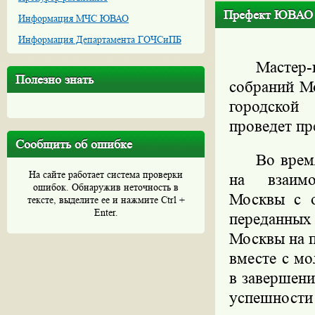
Префект ЮВАО п
Информация МЧС ЮВАО
Информация Департамента ГОЧСиПБ
Мастер
Полезно знать
собраний М
городской
проведет пр
Сообщить об ошибке
Во врем
На сайте работает система проверки
на
взаим
ошибок. Обнаружив неточность в
Москвы с о
тексте, выделите ее и нажмите Ctrl +
Enter.
переданных
Москвы на 
вместе с м
в завершени
успешности