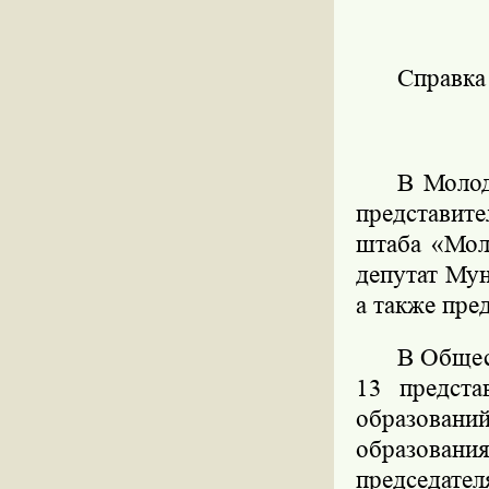
Справк
В Молод
представит
штаба «Мол
депутат Му
а также пре
В Общес
13 предста
образован
образовани
председат