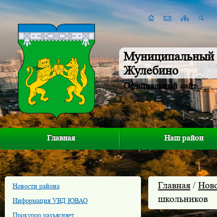
Муниципальный 
Жулебино
Официальный сайт
Главная
Наш район
Главная
/
Нов
Новости района
школьников
Информация УВД ЮВАО
Прокурор разъясняет