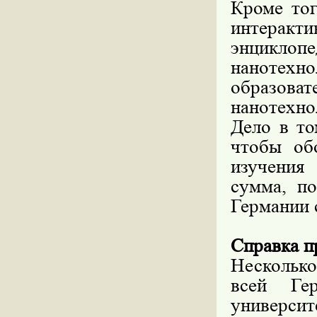
Кроме тог
интерак
энциклоп
нанотех
образов
нанотехно
Дело в то
чтобы об
изучения
сумма, п
Германии 
Справка 
Несколько
всей Ге
универс