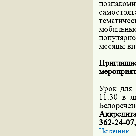
познаком
самосто
тематиче
мобильн
популярн
месяцы вп
Приглаш
мероприят
Урок для 
11.30 в л
Белореченс
Аккредита
362-24-07,
Источник