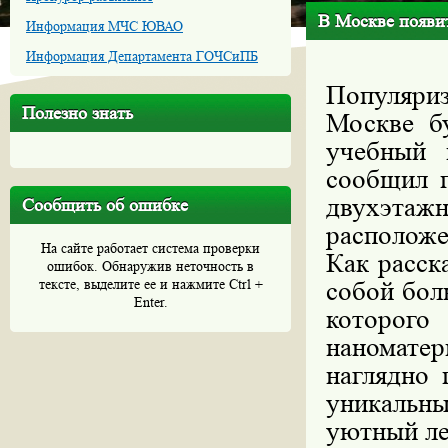
В Москве появи
Информация МЧС ЮВАО
Информация Департамента ГОЧСиПБ
Популяри
Полезно знать
Москве б
учебный 
сообщил 
двухэтаж
Сообщить об ошибке
расположе
На сайте работает система проверки
Как расск
ошибок. Обнаружив неточность в
тексте, выделите ее и нажмите Ctrl +
собой бол
Enter.
которог
наномате
наглядно 
уникальн
уютный ле