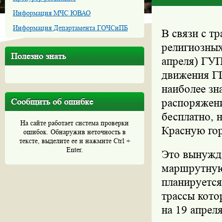
Информация МЧС ЮВАО
Информация Департамента ГОЧСиПБ
В связи с т
религиозных
Полезно знать
апреля) ГУП
движения ГП
наиболее зн
Сообщить об ошибке
распоряжен
бесплатно, н
На сайте работает система проверки
Красную гор
ошибок. Обнаружив неточность в
тексте, выделите ее и нажмите Ctrl +
Enter.
Это вынужд
маршрутную
планируется
трассы кот
на 19 апрел