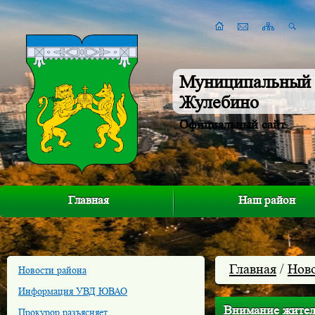
Муниципальный 
Жулебино
Официальный сайт
Главная
Наш район
Главная
/
Нов
Новости района
Информация УВД ЮВАО
Внимание жител
Прокурор разъясняет