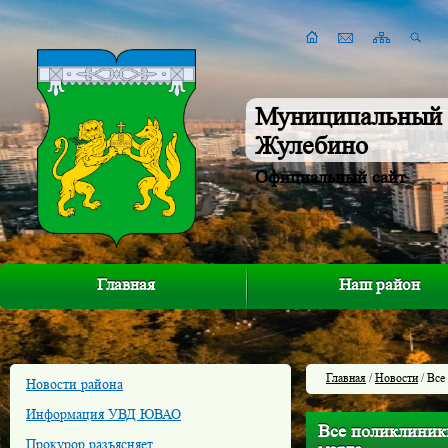
Муниципальный 
Жулебино
Официальный сайт
Главная
Наш район
Главная
/
Новости
/ Все
Новости района
Информация УВД ЮВАО
Все поликлиник
Прокурор разъясняет