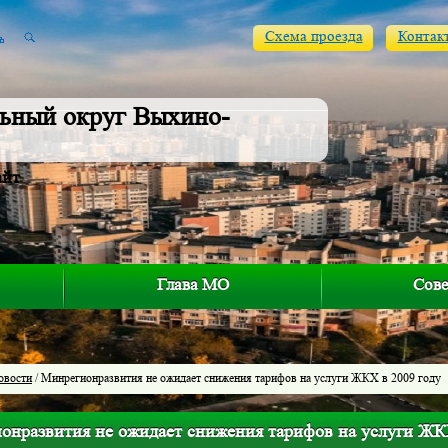
Схема проезда
Контак
ьный округ Выхино-
айт
Глава МО
Сове
овости
/ Минрегионразвития не ожидает снижения тарифов на услуги ЖКХ в 2009 году
онразвития не ожидает снижения тарифов на услуги ЖКХ