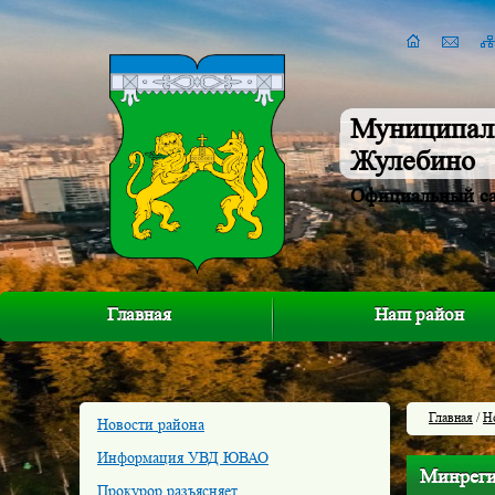
Муниципал
Жулебино
Официальный с
Главная
Наш район
Главная
/
Н
Новости района
Информация УВД ЮВАО
Минреги
Прокурор разъясняет