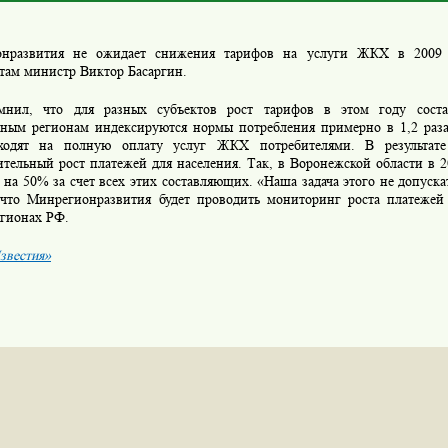
нразвития не ожидает снижения тарифов на услуги ЖКХ в 2009 
там министр Виктор Басаргин.
нил, что для разных субъектов рост тарифов в этом году сост
ьным регионам индексируются нормы потребления примерно в 1,2 раза
одят на полную оплату услуг ЖКХ потребителями. В результате
ительный рост платежей для населения. Так, в Воронежской области в 
 на 50% за счет всех этих составляющих. «Наша задача этого не допуска
 что Минрегионразвития будет проводить мониторинг роста платежей
гионах РФ.
звестия»