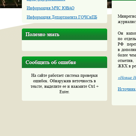
Информация МЧС ЮВАО
Минрегио
Информация Департамента ГОЧСиПБ
журналис
Он напом
Полезно знать
по отдел
РФ перех
в дополн
более чем
отметив,
Сообщить об ошибке
ЖКХ в ре
На сайте работает система проверки
«Новые И
ошибок. Обнаружив неточность в
тексте, выделите ее и нажмите Ctrl +
Источник
Enter.