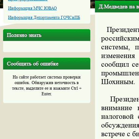
Д.Медведев на в
Информация МЧС ЮВАО
Информация Департамента ГОЧСиПБ
Президент
Полезно знать
российским
системы, п
изменения
сообщил се
Сообщить об ошибке
промышлен
На сайте работает система проверки
Шохиным.
ошибок. Обнаружив неточность в
тексте, выделите ее и нажмите Ctrl +
Enter.
Президент 
внимание 
налоговой 
обсуждения
встрече с б