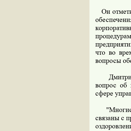
Он отметил
обеспече
корпорати
процедура
предприяти
что во вр
вопросы обс
Дмитрий М
вопрос об 
сфере упра
"Многие к
связаны с 
оздоровлен