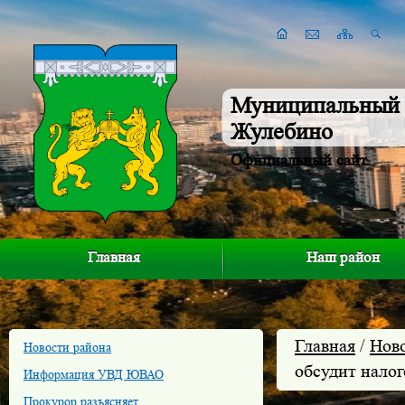
Муниципальный 
Жулебино
Официальный сайт
Главная
Наш район
Главная
/
Нов
Новости района
обсудит нало
Информация УВД ЮВАО
Прокурор разъясняет